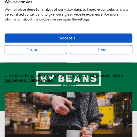
We use cookies
We may place these for analysis of our visitor data, to improve our website, show
personalised content and to give you a great website experience. For more
information about the cookies we use open the settings.
Webshop
Bányai Farmok
Kávézók
Rólunk
Blog
Accept all
Visszatérítési szabályzat
Hírlevél
ÁSZF
No, adjust
Deny
Szállítás/Kontakt
Elállási jog
Adatvédelem
2019.05.07
Kézi vs gépi filter
Elmondjuk, hogy milyen előnyei és hátrányai vannak a kézzel illetve a
géppel készült filterkávénak