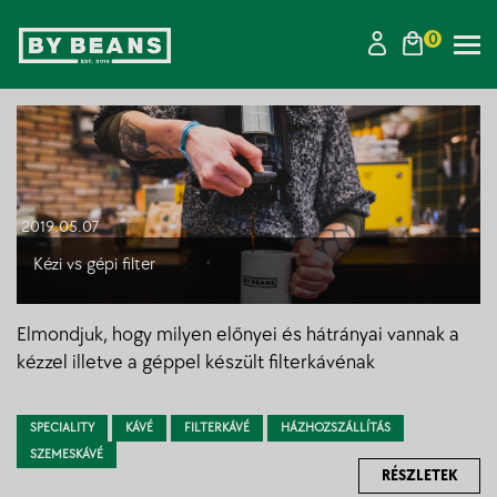
0
Tog
navi
2019.05.07
Kézi vs gépi filter
Elmondjuk, hogy milyen előnyei és hátrányai vannak a
kézzel illetve a géppel készült filterkávénak
SPECIALITY
KÁVÉ
FILTERKÁVÉ
HÁZHOZSZÁLLÍTÁS
SZEMESKÁVÉ
RÉSZLETEK