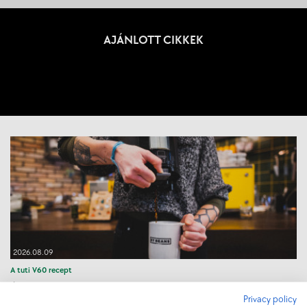
AJÁNLOTT CIKKEK
2026.08.09
A tuti V60 recept
Útmutató arról, hogy hogyan házasítsd az őrölt kávét és a forró vizet
ahhoz, hogy finom filtert kapj
Privacy policy