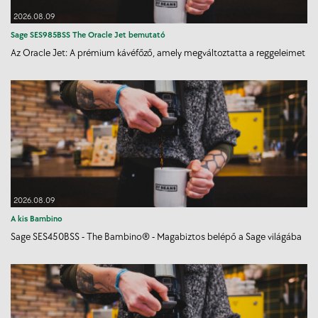
2026.08.09
Sage SES985BSS The Oracle Jet bemutató
Az Oracle Jet: A prémium kávéfőző, amely megváltoztatta a reggeleimet
2026.08.09
A kis Bambino
Sage SES450BSS - The Bambino® - Magabiztos belépő a Sage világába