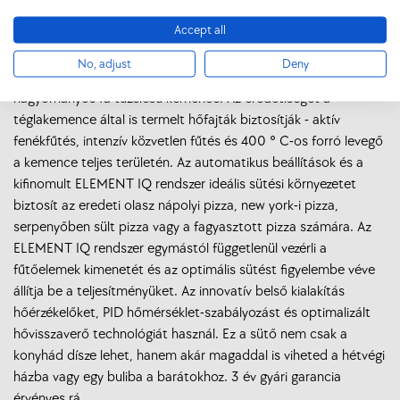
recepted de nem elég erős a sütőd otthon, hogy el is tudd
Accept all
készíteni? A Pizzaiolo az első otthoni sütő, amely akár 400 ° C-
on tud múködni. Ennek köszönhetően mindössze két perc alatt
No, adjust
Deny
elkésziti az autentikus olasz pizzát. Mindezt úgy, mint a
hagyományos fa tüzelésű kemence. Az eredetiséget a
téglakemence által is termelt hőfajták biztosítják - aktív
fenékfűtés, intenzív közvetlen fűtés és 400 ° C-os forró levegő
a kemence teljes területén. Az automatikus beállítások és a
kifinomult ELEMENT IQ rendszer ideális sütési környezetet
biztosít az eredeti olasz nápolyi pizza, new york-i pizza,
serpenyőben sült pizza vagy a fagyasztott pizza számára. Az
ELEMENT IQ rendszer egymástól függetlenül vezérli a
fűtőelemek kimenetét és az optimális sütést figyelembe véve
állítja be a teljesítményüket. Az innovatív belső kialakítás
hőérzékelőket, PID hőmérséklet-szabályozást és optimalizált
hővisszaverő technológiát használ. Ez a sütő nem csak a
konyhád dísze lehet, hanem akár magaddal is viheted a hétvégi
házba vagy egy buliba a barátokhoz. 3 év gyári garancia
érvényes rá.