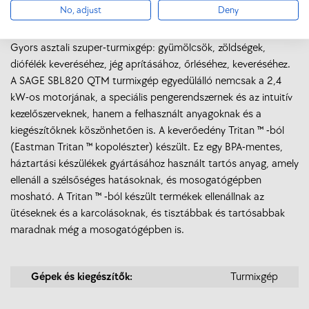
No, adjust
Deny
megtakarítással !
Gyors asztali szuper-turmixgép: gyümölcsök, zöldségek,
diófélék keveréséhez, jég aprításához, őrléséhez, keveréséhez.
A SAGE SBL820 QTM turmixgép egyedülálló nemcsak a 2,4
kW-os motorjának, a speciális pengerendszernek és az intuitív
kezelőszerveknek, hanem a felhasznált anyagoknak és a
kiegészítőknek köszönhetően is. A keverőedény Tritan ™ -ból
(Eastman Tritan ™ kopolészter) készült. Ez egy BPA-mentes,
háztartási készülékek gyártásához használt tartós anyag, amely
ellenáll a szélsőséges hatásoknak, és mosogatógépben
mosható. A Tritan ™ -ból készült termékek ellenállnak az
ütéseknek és a karcolásoknak, és tisztábbak és tartósabbak
maradnak még a mosogatógépben is.
Gépek és kiegészítők:
Turmixgép