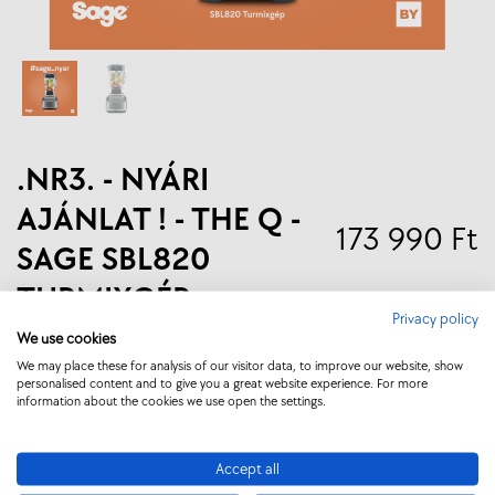
.NR3. - NYÁRI
AJÁNLAT ! - THE Q -
173 990 Ft
SAGE SBL820
TURMIXGÉP
Privacy policy
We use cookies
Kiszállítás 3 munkanapon belül
We may place these for analysis of our visitor data, to improve our website, show
personalised content and to give you a great website experience. For more
KOSÁRBA
information about the cookies we use open the settings.
Accept all
Most 219.990 Ft helyett , akciós áron 46.000 Ft