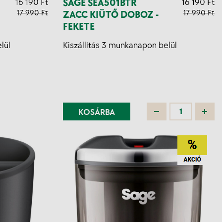
16 190 Ft
SAGE SEA501BTR
16 190 Ft
17 990 Ft
17 990 Ft
ZACC KIÜTŐ DOBOZ -
FEKETE
lül
Kiszállítás 3 munkanapon belül
KOSÁRBA