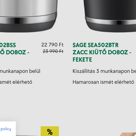
02BSS
22 790 Ft
SAGE SEA502BTR
23 990 Ft
Ő DOBOZ -
ZACC KIÜTŐ DOBOZ -
FEKETE
3 munkanapon belül
Kiszállítás 3 munkanapon be
smét elérhető
Hamarosan ismét elérhető
 policy