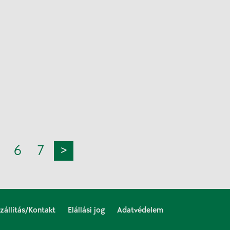
6
7
>
zállítás/Kontakt
Elállási jog
Adatvédelem