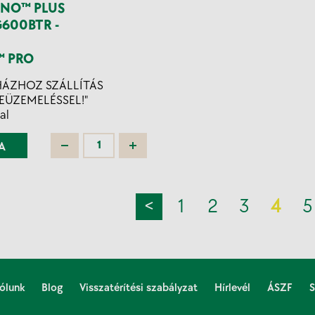
INO™ PLUS
G600BTR -
 PRO
HÁZHOZ SZÁLLÍTÁS
EÜZEMELÉSSEL!"
al
A
<
1
2
3
4
5
ólunk
Blog
Visszatérítési szabályzat
Hírlevél
ÁSZF
S