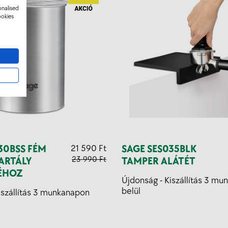
onalised
ookies
30BSS FÉM
21 590 Ft
SAGE SES035BLK
23 990 Ft
ARTÁLY
TAMPER ALÁTÉT
ÉHOZ
Újdonság - Kiszállítás 3 m
belül
iszállítás 3 munkanapon