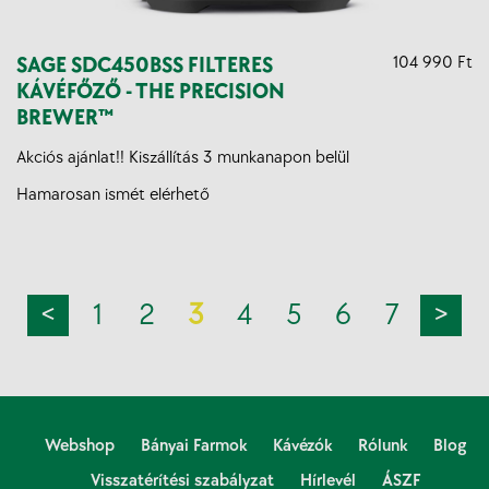
SAGE SDC450BSS FILTERES
104 990 Ft
KÁVÉFŐZŐ - THE PRECISION
BREWER™
Akciós ajánlat!! Kiszállítás 3 munkanapon belül
Hamarosan ismét elérhető
<
1
2
3
4
5
6
7
>
Webshop
Bányai Farmok
Kávézók
Rólunk
Blog
Visszatérítési szabályzat
Hírlevél
ÁSZF