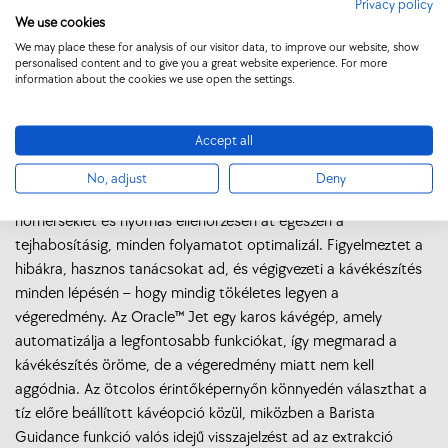
egyeztessük a kiszállítás és az üzembe helyezés időpontját.
Privacy policy
We use cookies
4. A leegyeztetett időpontban egy szakértő kollégánk kiszállítja
We may place these for analysis of our visitor data, to improve our website, show
a gépet Hozzád . Visz magával egy csomag Bányai kávét is.
personalised content and to give you a great website experience. For more
Üzembe helyezi és bemutatja a működését és használatát.
information about the cookies we use open the settings.
Accept all
Képzelje el, hogy minden csésze kávé elkészítésében egy profi
barista segítené otthonában. A Sage Oracle™ Jet kávégép
No, adjust
Deny
pontosan ezt nyújtja: a darálástól és tömörítéstől kezdve a
hőmérséklet és nyomás ellenőrzésén át egészen a
tejhabosításig, minden folyamatot optimalizál. Figyelmeztet a
hibákra, hasznos tanácsokat ad, és végigvezeti a kávékészítés
minden lépésén – hogy mindig tökéletes legyen a
végeredmény. Az Oracle™ Jet egy karos kávégép, amely
automatizálja a legfontosabb funkciókat, így megmarad a
kávékészítés öröme, de a végeredmény miatt nem kell
aggódnia. Az ötcolos érintőképernyőn könnyedén választhat a
tíz előre beállított kávéopció közül, miközben a Barista
Guidance funkció valós idejű visszajelzést ad az extrakció