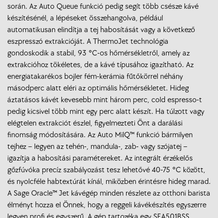
során. Az Auto Queue funkció pedig segít több csésze kávé
készítésénél, a lépéseket összehangolva, például
automatikusan elindítja a tej habosítását vagy a következő
eszpresszó extrakcióját. A ThermoJet technológia
gondoskodik a stabil, 93 °C-os hőmérsékletről, amely az
extrakcióhoz tökéletes, de a kávé típusához igazítható. Az
energiatakarékos bojler fém-kerámia fűtőkörrel néhány
másodperc alatt eléri az optimális hőmérsékletet. Hideg
áztatásos kávét kevesebb mint három perc, cold espresso-t
pedig kicsivel több mint egy perc alatt készít. Ha túlzott vagy
elégtelen extrakciót észlel, figyelmezteti Önt a darálási
finomság módosítására. Az Auto MilQ™ funkció bármilyen
tejhez – legyen az tehén-, mandula-, zab- vagy szójatej –
igazítja a habosítási paramétereket. Az integrált érzékelős
gőzfúvóka precíz szabályozást tesz lehetővé 40-75 °C között,
és nyolcféle habtextúrát kínál, miközben érintésre hideg marad.
A Sage Oracle™ Jet kávégép minden részlete az otthoni barista
élményt hozza el Önnek, hogy a reggeli kávékészítés egyszerre
legyen profi és egyszerű. A gép tartozéka egy SEA501BSS