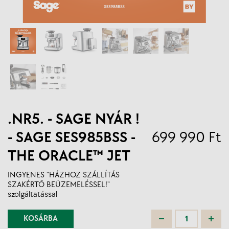
.NR5. - SAGE NYÁR !
- SAGE SES985BSS -
699 990 Ft
THE ORACLE™ JET
INGYENES "HÁZHOZ SZÁLLÍTÁS
SZAKÉRTŐ BEÜZEMELÉSSEL!"
szolgáltatással
KOSÁRBA