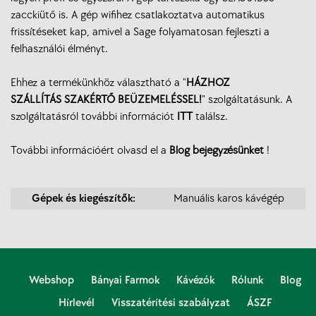
zacckiütő is. A gép wifihez csatlakoztatva automatikus
frissítéseket kap, amivel a Sage folyamatosan fejleszti a
felhasználói élményt.
Ehhez a termékünkhöz választható a "
HÁZHOZ
SZÁLLÍTÁS SZAKÉRTŐ BEÜZEMELÉSSEL!
" szolgáltatásunk. A
szolgáltatásról további információt
ITT
találsz.
További információért olvasd el a
Blog bejegyzésünket
!
Gépek és kiegészítők:
Manuális karos kávégép
Webshop
Bányai Farmok
Kávézók
Rólunk
Blog
Hírlevél
Visszatérítési szabályzat
ÁSZF