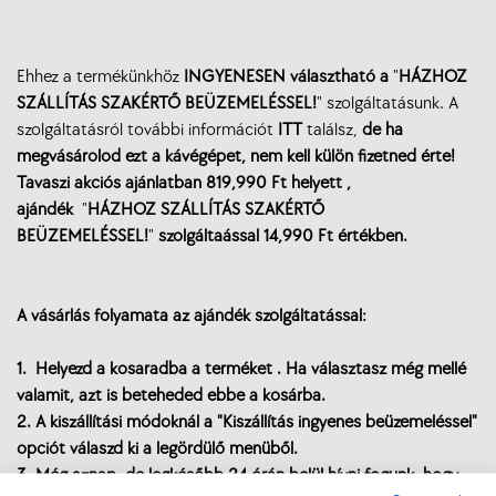
Ehhez a termékünkhöz
INGYENESEN választható a
"
HÁZHOZ
SZÁLLÍTÁS SZAKÉRTŐ BEÜZEMELÉSSEL!
" szolgáltatásunk. A
szolgáltatásról további információt
ITT
találsz,
de ha
megvásárolod ezt a kávégépet, nem kell külön fizetned érte!
Tavaszi akciós ajánlatban 819,990 Ft helyett ,
ajándék
"
HÁZHOZ SZÁLLÍTÁS SZAKÉRTŐ
BEÜZEMELÉSSEL!
"
szolgáltaással
14,990 Ft értékben.
A vásárlás folyamata az ajándék szolgáltatással:
1. Helyezd a kosaradba a terméket . Ha választasz még mellé
valamit, azt is beteheded ebbe a kosárba.
2. A kiszállítási módoknál a "Kiszállítás ingyenes beüzemeléssel"
opciót válaszd ki a legördülő menüből.
3. Még aznap, de legkésőbb 24 órán belül hívni fogunk, hogy